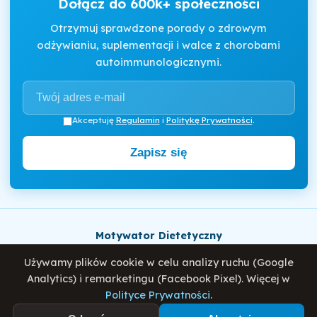
Dołącz do 600k+ społeczności
Otrzymuj sprawdzone porady o zdrowym
odżywianiu, suplementacji i walce z chorobami
autoimmunologicznymi.
Akceptuję
Regulamin
i
Politykę Prywatności
.
Zapisz się
Motywator Dietetyczny
© 2026 Damian Wiatrowski. Wszelkie prawa zastrzeżone.
Używamy plików cookie w celu analizy ruchu (Google
Analytics) i remarketingu (Facebook Pixel). Więcej w
Polityce Prywatności
.
Polityka Prywatności
Regulamin
O mnie
Blog
Najlepsze diety na świecie – co je łączy?