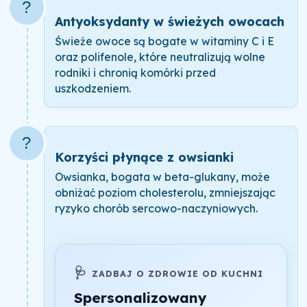
?
Antyoksydanty w świeżych owocach
Świeże owoce są bogate w witaminy C i E
oraz polifenole, które neutralizują wolne
rodniki i chronią komórki przed
uszkodzeniem.
?
Korzyści płynące z owsianki
Owsianka, bogata w beta-glukany, może
obniżać poziom cholesterolu, zmniejszając
ryzyko chorób sercowo-naczyniowych.
🩺
ZADBAJ O ZDROWIE OD KUCHNI
Spersonalizowany