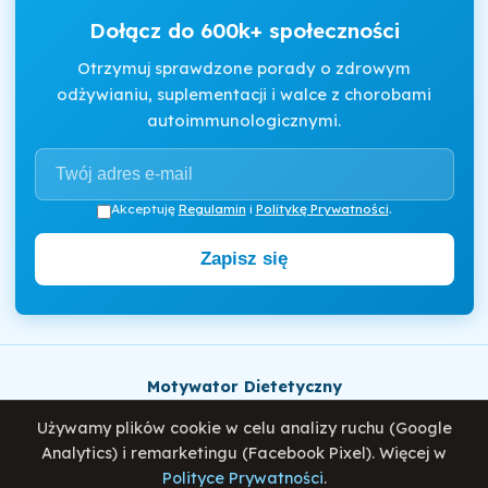
Dołącz do 600k+ społeczności
Otrzymuj sprawdzone porady o zdrowym
odżywianiu, suplementacji i walce z chorobami
autoimmunologicznymi.
Akceptuję
Regulamin
i
Politykę Prywatności
.
Zapisz się
Motywator Dietetyczny
© 2026 Damian Wiatrowski. Wszelkie prawa zastrzeżone.
Używamy plików cookie w celu analizy ruchu (Google
Analytics) i remarketingu (Facebook Pixel). Więcej w
Polityce Prywatności
.
Polityka Prywatności
Regulamin
O mnie
Blog