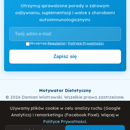
Otrzymuj sprawdzone porady o zdrowym
odżywianiu, suplementacji i walce z chorobami
autoimmunologicznymi.
Akceptuję
Regulamin
i
Politykę Prywatności
.
Zapisz się
Motywator Dietetyczny
© 2026 Damian Wiatrowski. Wszelkie prawa zastrzeżone.
Używamy plików cookie w celu analizy ruchu (Google
Analytics) i remarketingu (Facebook Pixel). Więcej w
Polityka Prywatności
Regulamin
O mnie
Blog
Polityce Prywatności
.
Co jeść a czego unikać podczas SIBO - Leczenie,