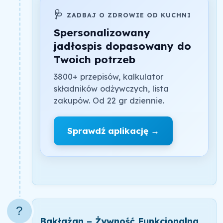
🩺
ZADBAJ O ZDROWIE OD KUCHNI
Spersonalizowany
jadłospis dopasowany do
Twoich potrzeb
3800+ przepisów, kalkulator
składników odżywczych, lista
zakupów. Od 22 gr dziennie.
Sprawdź aplikację →
?
Bakłażan – Żywność Funkcjonalna