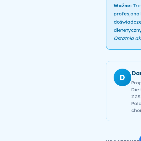
Ważne:
Tre
profesjonal
doświadcze
dietetyczny
Ostatnia akt
Da
D
Pro
Diet
ZZSK
Pola
cho