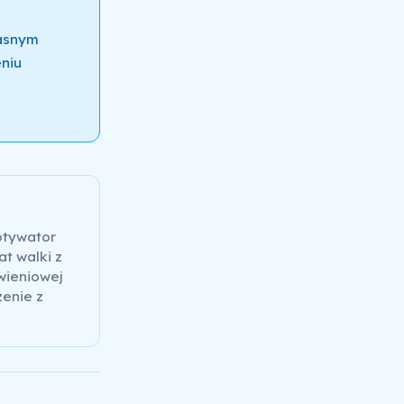
łasnym
niu
otywator
at walki z
wieniowej
zenie z