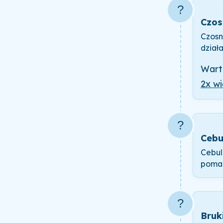
?
Czos
Czosn
dział
Wart
2x wi
?
Cebul
Cebul
pomag
?
Bruk