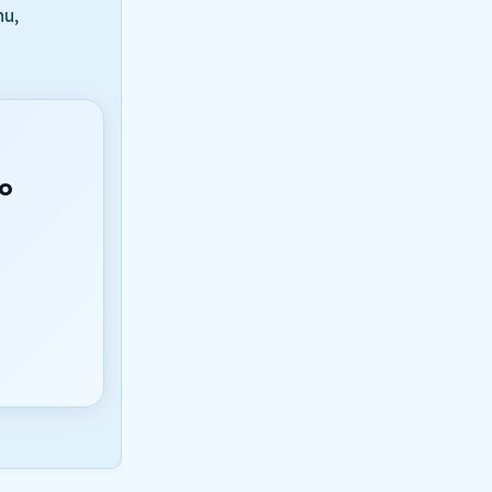
nu,
do