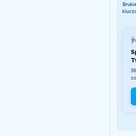
Bruki
klucz

S
T
38
za