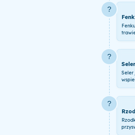
?
Fenk
Fenku
trawi
?
Sele
Seler
wspie
?
Rzod
Rzodk
przys