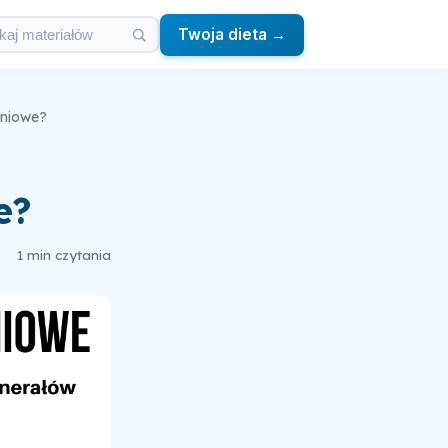
Twoja dieta →
eniowe?
e?
1 min czytania