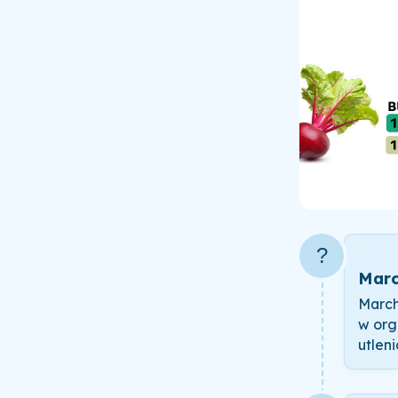
?
Marc
March
w org
utlen