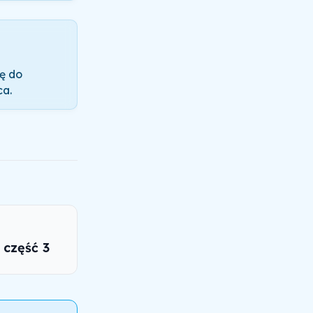
ę do
ca.
 część 3