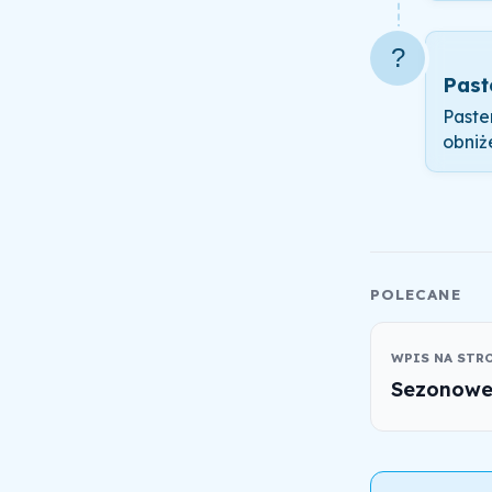
?
Past
Paste
obniż
POLECANE
WPIS NA STR
Sezonowe 