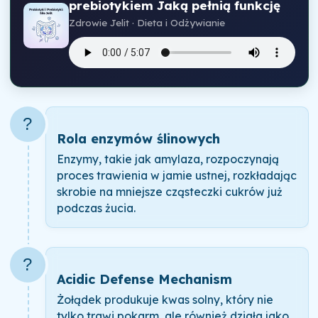
prebiotykiem Jaką pełnią funkcję
Zdrowie Jelit · Dieta i Odżywianie
?
Rola enzymów ślinowych
Enzymy, takie jak amylaza, rozpoczynają
proces trawienia w jamie ustnej, rozkładając
skrobie na mniejsze cząsteczki cukrów już
podczas żucia.
?
Acidic Defense Mechanism
Żołądek produkuje kwas solny, który nie
tylko trawi pokarm, ale również działa jako