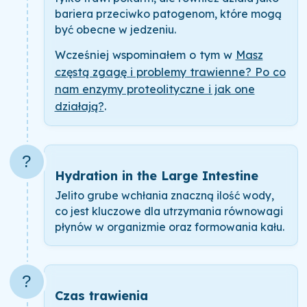
bariera przeciwko patogenom, które mogą
być obecne w jedzeniu.
Wcześniej wspominałem o tym w
Masz
częstą zgagę i problemy trawienne? Po co
nam enzymy proteolityczne i jak one
działają?
.
?
Hydration in the Large Intestine
Jelito grube wchłania znaczną ilość wody,
co jest kluczowe dla utrzymania równowagi
płynów w organizmie oraz formowania kału.
?
Czas trawienia