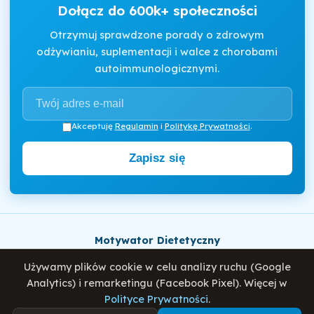
Dołącz do 600k+ społeczności
Otrzymuj sprawdzone porady o zdrowym
odżywianiu, suplementacji i walce z chorobami
autoimmunologicznymi.
Akceptuję
Regulamin
i
Politykę Prywatności
.
Zapisz się
Motywator Dietetyczny
© 2026 Damian Wiatrowski. Wszelkie prawa zastrzeżone.
Używamy plików cookie w celu analizy ruchu (Google
Analytics) i remarketingu (Facebook Pixel). Więcej w
Polityce Prywatności
.
Polityka Prywatności
Regulamin
O mnie
Blog