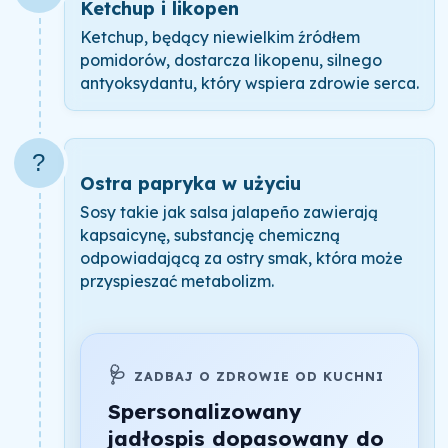
Ketchup i likopen
Ketchup, będący niewielkim źródłem
pomidorów, dostarcza likopenu, silnego
antyoksydantu, który wspiera zdrowie serca.
?
Ostra papryka w użyciu
Sosy takie jak salsa jalapeño zawierają
kapsaicynę, substancję chemiczną
odpowiadającą za ostry smak, która może
przyspieszać metabolizm.
🩺
ZADBAJ O ZDROWIE OD KUCHNI
Spersonalizowany
jadłospis dopasowany do