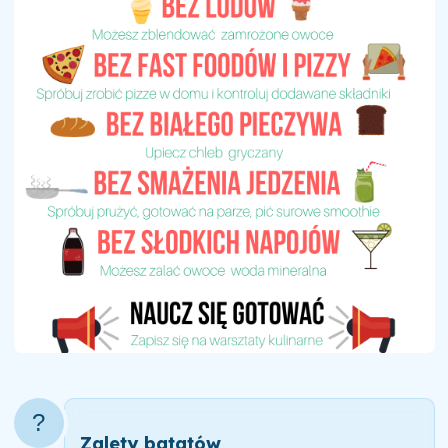
?
Zalety batatów