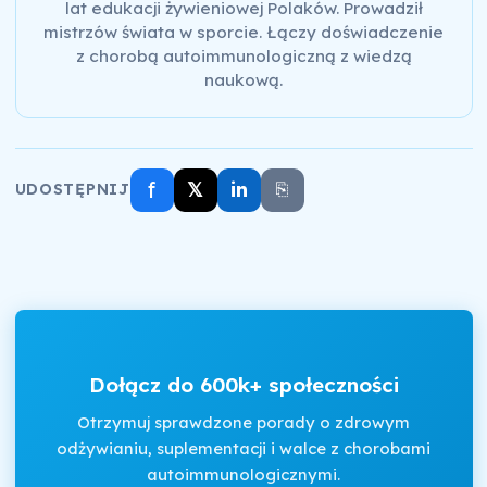
lat edukacji żywieniowej Polaków. Prowadził
mistrzów świata w sporcie. Łączy doświadczenie
z chorobą autoimmunologiczną z wiedzą
naukową.
f
𝕏
in
⎘
UDOSTĘPNIJ
Dołącz do 600k+ społeczności
Otrzymuj sprawdzone porady o zdrowym
odżywianiu, suplementacji i walce z chorobami
autoimmunologicznymi.