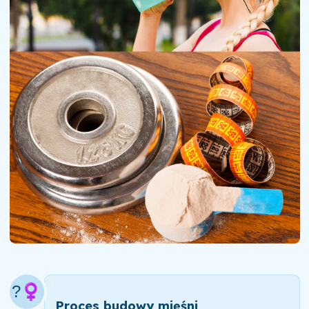
?️‍♀️
Proces budowy mięśni