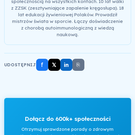
społecznością na wszystkich kontach. 10 lat walki
z ZZSK (zesztywniające zapalenie kręgosłupa). 18
lat edukacji żywieniowej Polaków. Prowadził
mistrzów świata w sporcie. Łączy doświadczenie
z chorobą autoimmunologiczną z wiedzą
naukową.
f
𝕏
in
⎘
UDOSTĘPNIJ
Dołącz do 600k+ społeczności
Otrzymuj sprawdzone porady o zdrowym