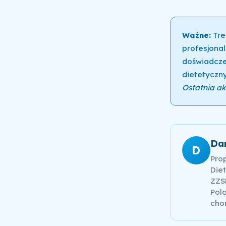
Ważne:
Tre
profesjonal
doświadcze
dietetyczny
Ostatnia akt
Da
D
Pro
Diet
ZZSK
Pola
cho