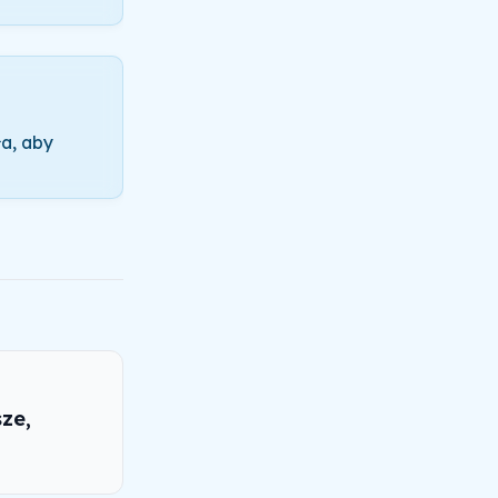
ła, aby
ze,