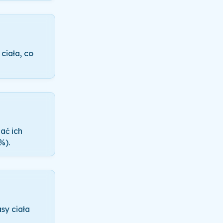
ciała, co
ać ich
%).
sy ciała