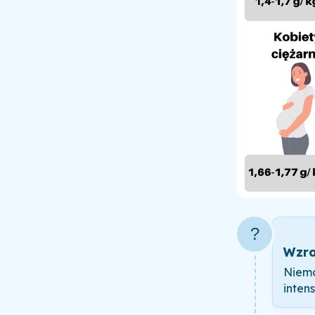
?
Wzro
Niemo
inten