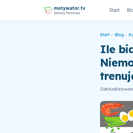
motywator.tv
Start
Bl
Strona firmowa
Start
›
Blog
›
K
Ile bi
Niemo
trenuj
Zaktualizowano