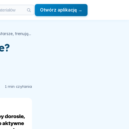
Otwórz aplikację →
Ile białka potrzebujesz dziennie? Niemowlęta, osoby starsze, trenujące, kobiety w ciąży?
e?
1 min czytania