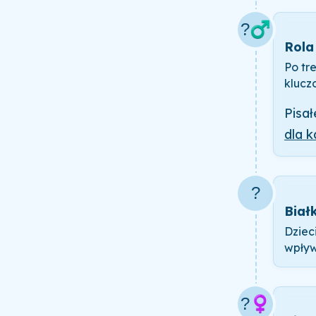
?‍♂️
Rola
Po tr
klucz
Pisa
dla k
?
Biał
Dzieci
wpływa
?️‍♀️