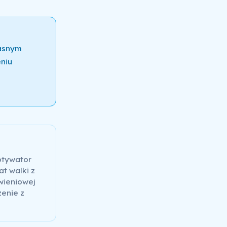
łasnym
niu
otywator
at walki z
wieniowej
zenie z