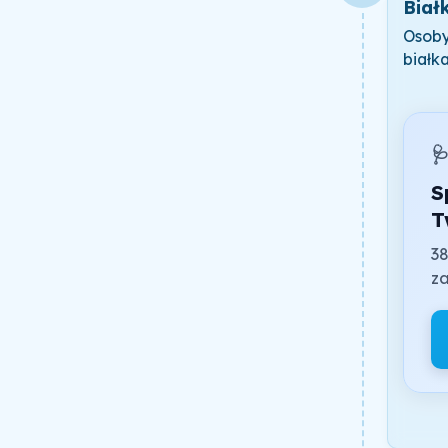
Biał
Osoby
białk

S
T
38
za