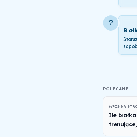
?
Biał
Stars
zapob
POLECANE
WPIS NA STR
Ile białk
trenujące