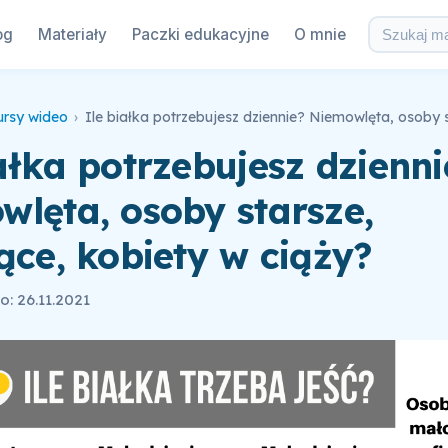
og
Materiały
Paczki edukacyjne
O mnie
ursy wideo
›
ałka potrzebujesz dzienni
wlęta, osoby starsze,
ące, kobiety w ciąży?
: 26.11.2021