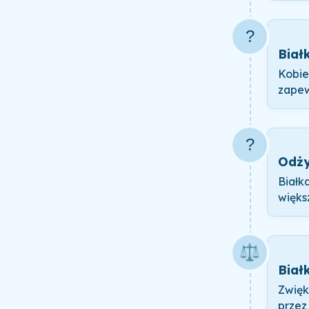
?
Biał
Kobie
zapew
?️
Odży
Białk
więks
⚖️
Biał
Zwięk
przez