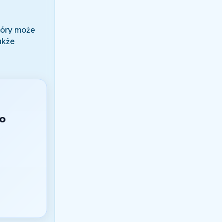
tóry może
akże
do