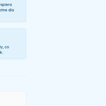
wspiera
otne dla
y, co
k.