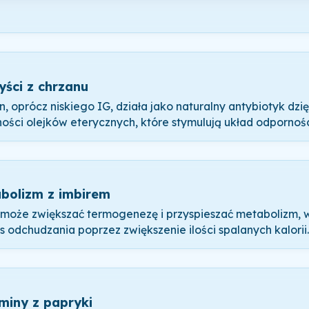
yści z chrzanu
n, oprócz niskiego IG, działa jako naturalny antybiotyk dzię
ości olejków eterycznych, które stymulują układ odpornoś
bolizm z imbirem
 może zwiększać termogenezę i przyspieszać metabolizm, 
s odchudzania poprzez zwiększenie ilości spalanych kalorii.
miny z papryki