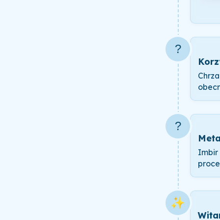
?
Korz
Chrza
obecn
?
Meta
Imbir
proce
✨
Wita