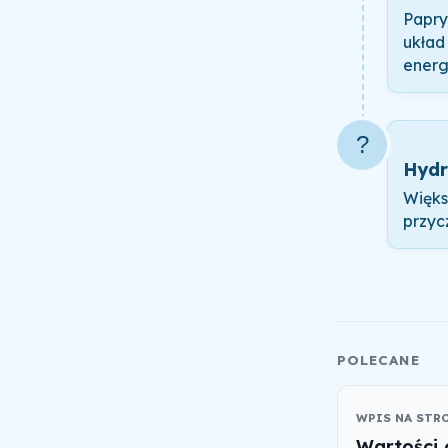
Papry
układ
energ
?
Hydr
Więks
przyc
POLECANE
WPIS NA STR
Wartości 