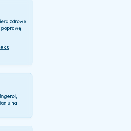
piera zdrowe
z poprawę
deks
ingerol,
łaniu na