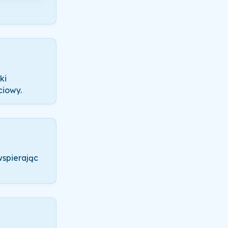
ki
ciowy.
wspierając