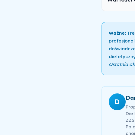
Ważne:
Tre
profesjonal
doświadcze
dietetyczny
Ostatnia akt
Da
D
Pro
Diet
ZZSK
Pola
cho