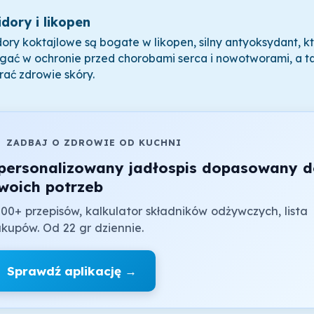
dory i likopen
ory koktajlowe są bogate w likopen, silny antyoksydant, k
ać w ochronie przed chorobami serca i nowotworami, a t
rać zdrowie skóry.

ZADBAJ O ZDROWIE OD KUCHNI
personalizowany jadłospis dopasowany 
woich potrzeb
00+ przepisów, kalkulator składników odżywczych, lista
kupów. Od 22 gr dziennie.
Sprawdź aplikację →