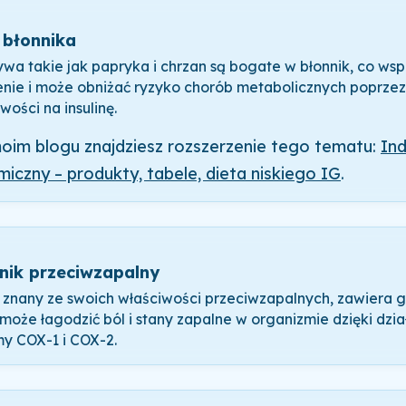
 błonnika
wa takie jak papryka i chrzan są bogate w błonnik, co ws
enie i może obniżać ryzyko chorób metabolicznych poprze
wości na insulinę.
oim blogu znajdziesz rozszerzenie tego tematu:
In
miczny – produkty, tabele, dieta niskiego IG
.
nik przeciwzapalny
, znany ze swoich właściwości przeciwzapalnych, zawiera g
 może łagodzić ból i stany zapalne w organizmie dzięki dzia
y COX-1 i COX-2.