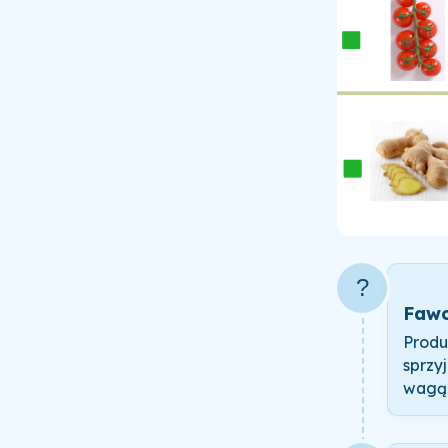
?
Fawo
Produ
sprzy
wagą 