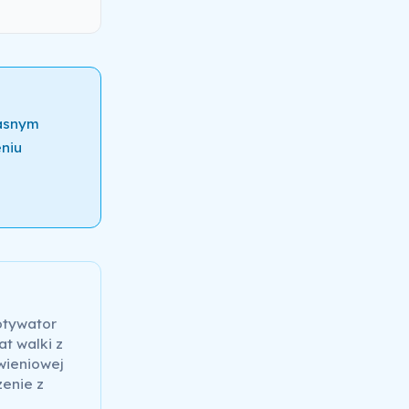
łasnym
niu
otywator
at walki z
wieniowej
zenie z