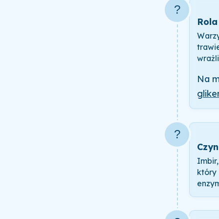
?
Rola
Warzy
trawi
wrażli
Na m
glike
?
Czyn
Imbir
który
enzym