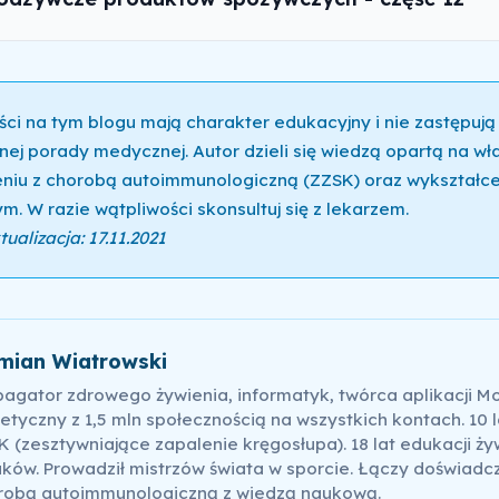
ści na tym blogu mają charakter edukacyjny i nie zastępują
nej porady medycznej. Autor dzieli się wiedzą opartą na w
niu z chorobą autoimmunologiczną (ZZSK) oraz wykształce
m. W razie wątpliwości skonsultuj się z lekarzem.
ualizacja: 17.11.2021
mian Wiatrowski
pagator zdrowego żywienia, informatyk, twórca aplikacji M
etyczny z 1,5 mln społecznością na wszystkich kontach. 10 l
 (zesztywniające zapalenie kręgosłupa). 18 lat edukacji ży
ków. Prowadził mistrzów świata w sporcie. Łączy doświadc
robą autoimmunologiczną z wiedzą naukową.