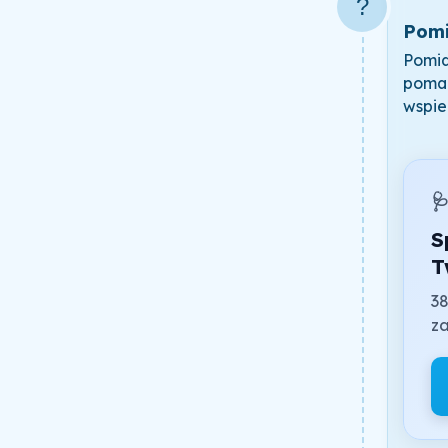
?
Pomi
Pomid
pomag
wspie

S
T
38
za