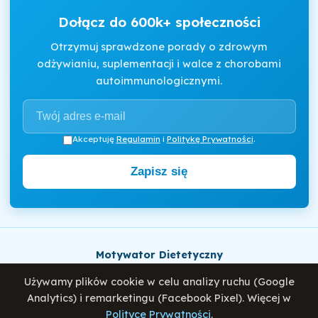
Dołącz do 600k+ społeczności
Otrzymuj sprawdzone porady o zdrowym
odżywianiu, suplementacji i walce z chorobami
autoimmunologicznymi.
Akceptuję
Regulamin
i
Politykę Prywatności
.
Zapisz się
Motywator Dietetyczny
© 2026 Damian Wiatrowski. Wszelkie prawa zastrzeżone.
Używamy plików cookie w celu analizy ruchu (Google
Analytics) i remarketingu (Facebook Pixel). Więcej w
Polityce Prywatności
.