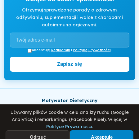
Otrzymuj sprawdzone porady o zdrowym
odżywianiu, suplementacji i walce z chorobami
autoimmunologicznymi.
Akceptuję
Regulamin
i
Politykę Prywatności
.
Zapisz się
Motywator Dietetyczny
© 2026 Damian Wiatrowski. Wszelkie prawa zastrzeżone.
Używamy plików cookie w celu analizy ruchu (Google
Analytics) i remarketingu (Facebook Pixel). Więcej w
Polityce Prywatności
.
Polityka Prywatności
Regulamin
O mnie
Blog
ZASTOSUJ: 5 przepisów na zdrowe i redukujące koktajle
Odrzuć
Akceptuję