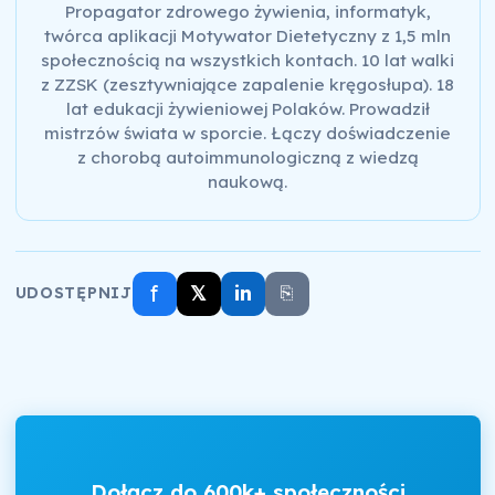
Propagator zdrowego żywienia, informatyk,
twórca aplikacji Motywator Dietetyczny z 1,5 mln
społecznością na wszystkich kontach. 10 lat walki
z ZZSK (zesztywniające zapalenie kręgosłupa). 18
lat edukacji żywieniowej Polaków. Prowadził
mistrzów świata w sporcie. Łączy doświadczenie
z chorobą autoimmunologiczną z wiedzą
naukową.
f
𝕏
in
⎘
UDOSTĘPNIJ
Dołącz do 600k+ społeczności