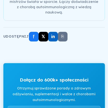
mistrzów świata w sporcie. Łączy doświadczenie
z chorobą autoimmunologiczną z wiedzą
naukową.
f
𝕏
in
⎘
UDOSTĘPNIJ
Dołącz do 600k+ społeczności
Otrzymuj sprawdzone porady o zdrowym
odżywianiu, suplementacji i walce z chorobami
autoimmunologicznymi.