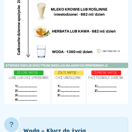
?
Woda – Klucz do życia