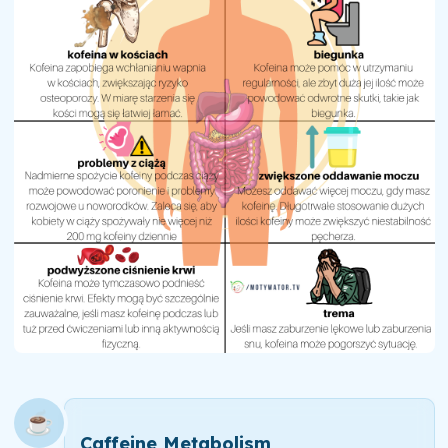
☕
Caffeine Metabolism