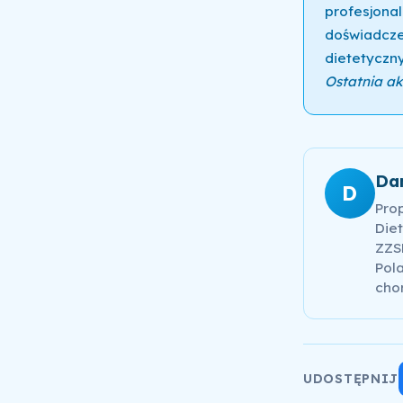
profesjonal
doświadcze
dietetyczny
Ostatnia akt
Da
D
Pro
Diet
ZZSK
Pola
cho
UDOSTĘPNIJ