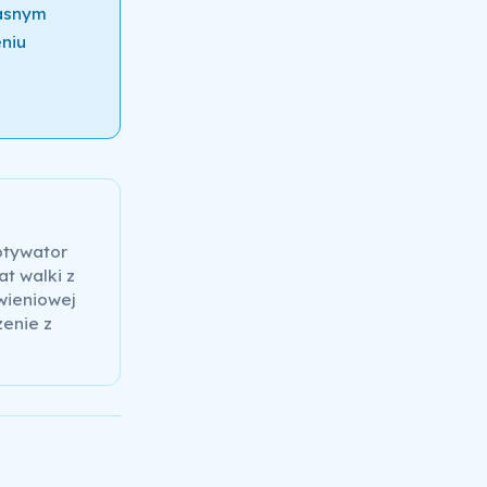
łasnym
niu
otywator
at walki z
wieniowej
zenie z