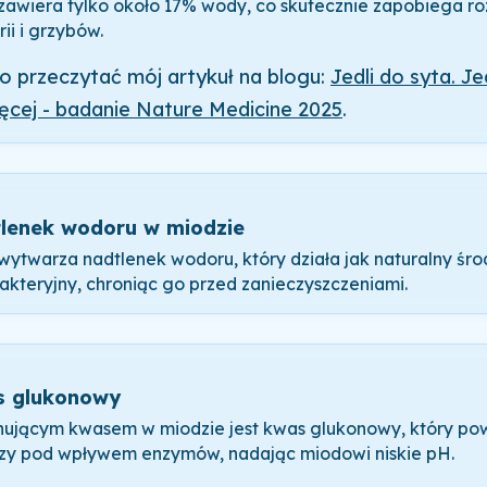
zawiera tylko około 17% wody, co skutecznie zapobiega r
ii i grzybów.
o przeczytać mój artykuł na blogu:
Jedli do syta. Je
ęcej - badanie Nature Medicine 2025
.
lenek wodoru w miodzie
wytwarza nadtlenek wodoru, który działa jak naturalny śr
akteryjny, chroniąc go przed zanieczyszczeniami.
 glukonowy
ującym kwasem w miodzie jest kwas glukonowy, który pow
zy pod wpływem enzymów, nadając miodowi niskie pH.