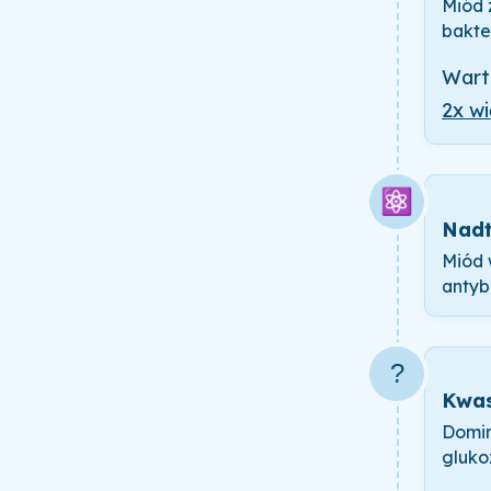
Miód 
bakter
Wart
2x wi
⚛️
Nadt
Miód 
antyb
?
Kwas
Domin
gluko