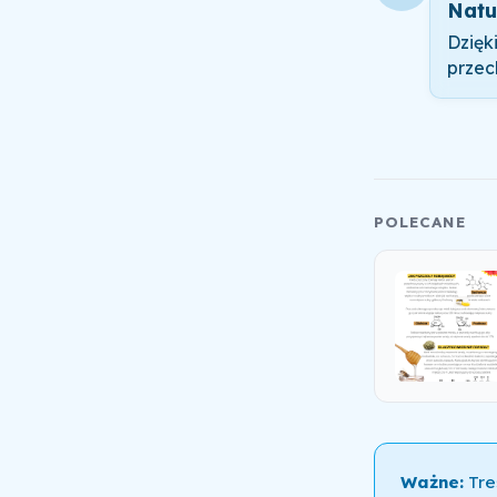
Natu
Dzięk
przec
POLECANE
Ważne:
Tre