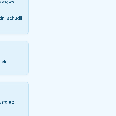
ozwojowi
dni schudli
odek
staje z