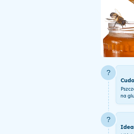
?
Cudo
Pszcz
na gl
?
Idea