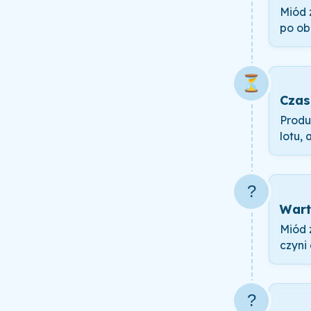
Miód 
po ob
⏳
Czas
Produ
lotu,
?
Wart
Miód 
czyni
?️