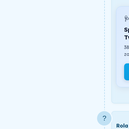

S
T
38
za
?
Rola