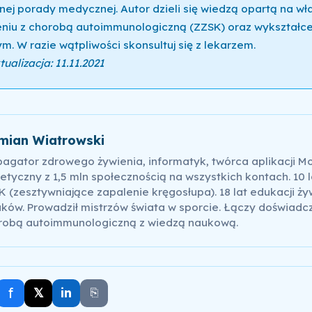
nej porady medycznej. Autor dzieli się wiedzą opartą na w
niu z chorobą autoimmunologiczną (ZZSK) oraz wykształce
m. W razie wątpliwości skonsultuj się z lekarzem.
ualizacja: 11.11.2021
mian Wiatrowski
pagator zdrowego żywienia, informatyk, twórca aplikacji M
etyczny z 1,5 mln społecznością na wszystkich kontach. 10 l
 (zesztywniające zapalenie kręgosłupa). 18 lat edukacji ży
ków. Prowadził mistrzów świata w sporcie. Łączy doświadc
robą autoimmunologiczną z wiedzą naukową.
f
𝕏
in
⎘