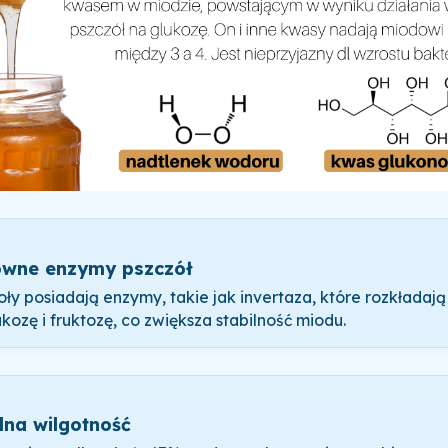
wne enzymy pszczół
oły posiadają enzymy, takie jak invertaza, które rozkładaj
ukozę i fruktozę, co zwiększa stabilność miodu.
lna wilgotność