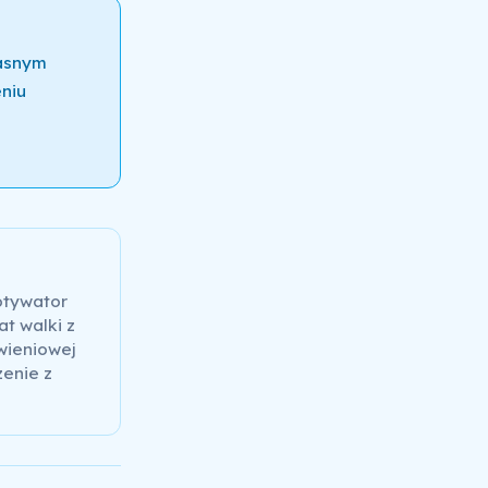
łasnym
niu
otywator
at walki z
wieniowej
zenie z