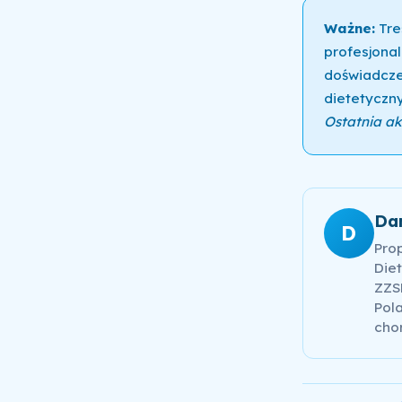
Ważne:
Tre
profesjonal
doświadcze
dietetyczny
Ostatnia akt
Da
D
Pro
Diet
ZZSK
Pola
cho