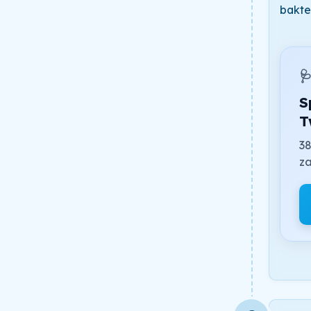
bakte

S
T
38
za