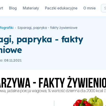
rt
Blog
Materiały
Paczki edukacyjne
O mnie
fografiki
›
Szparagi, papryka - fakty żywieniowe
gi, papryka - fakty
niowe
: 08.11.2021