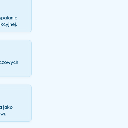
spalanie
kcyjnej.
oczowych
a jako
wi.