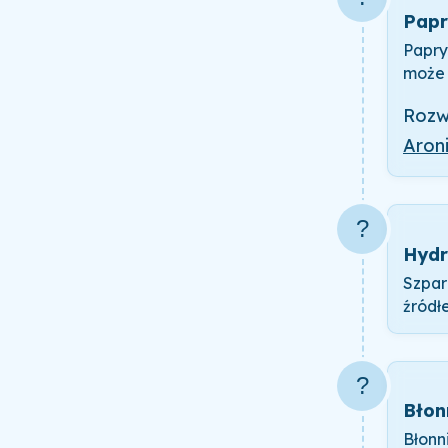
Papr
Papry
może 
Rozw
Aron
?
Hydr
Szpar
źródł
?
Błon
Błonn