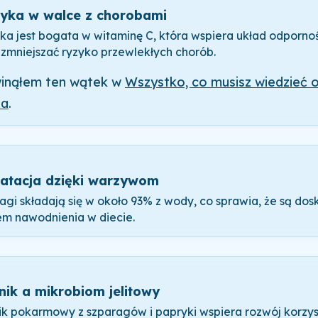
yka w walce z chorobami
ka jest bogata w witaminę C, która wspiera układ odporno
zmniejszać ryzyko przewlekłych chorób.
inąłem ten wątek w
Wszystko, co musisz wiedzieć 
ia
.
atacja dzięki warzywom
agi składają się w około 93% z wody, co sprawia, że są do
em nawodnienia w diecie.
nik a mikrobiom jelitowy
ik pokarmowy z szparagów i papryki wspiera rozwój korzy