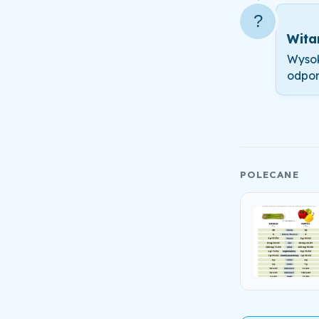
?
Wita
Wysok
odpor
POLECANE