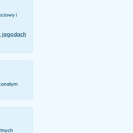
ściowy i
o jagodach
skonałym
stnych