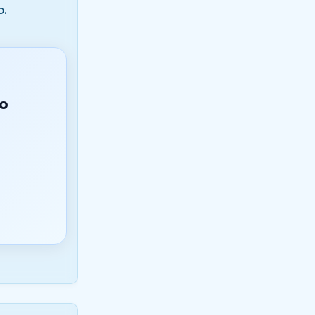
o.
do