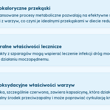
okaloryczne przekąski
nsowane procesy metaboliczne pozwalają na efektywne 
ii z warzyw, co czyni je idealnymi przekąskami w diecie redu
ralne właściwości lecznicze
akty z szparagów mogą wspierać leczenie infekcji dróg m
i działaniu moczopędnemu.
oksydacyjne właściwości warzyw
ka, szczególnie czerwona, zawiera kapsaicynę, która dział
alny środek przeciwzapalny i może poprawiać cyrkulację kr