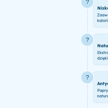
?️
Nisk
Zaawa
kalor
?
Natu
Ekstr
dzięk
?
Anty
Papry
natur