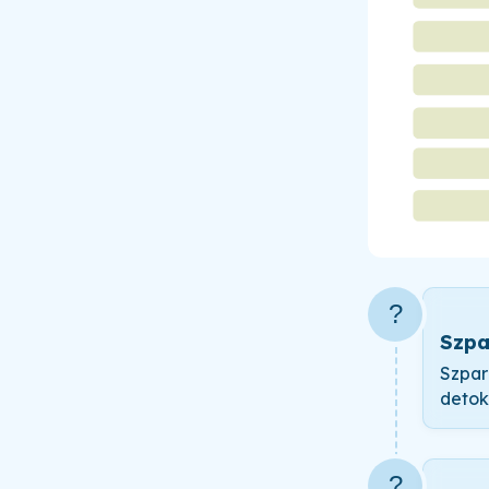
?
Szpa
Szpar
detok
?️