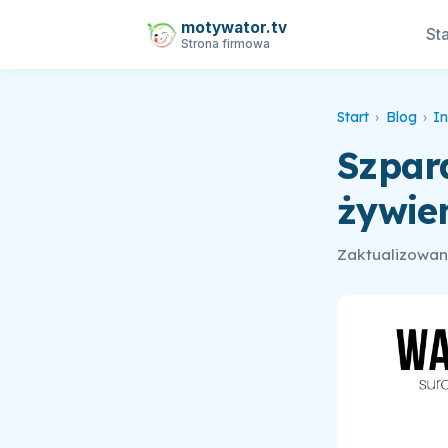
motywator.tv
Sta
Strona firmowa
Start
›
Blog
›
In
Szpara
żywie
Zaktualizowano