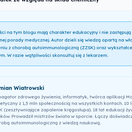
ści na tym blogu mają charakter edukacyjny i nie zastępują
nej porady medycznej. Autor dzieli się wiedzą opartą na w
niu z chorobą autoimmunologiczną (ZZSK) oraz wykształce
m. W razie wątpliwości skonsultuj się z lekarzem.
mian Wiatrowski
pagator zdrowego żywienia, informatyk, twórca aplikacji M
etyczny z 1,5 mln społecznością na wszystkich kontach. 10 l
 (zesztywniające zapalenie kręgosłupa). 18 lat edukacji ży
ków. Prowadził mistrzów świata w sporcie. Łączy doświadc
robą autoimmunologiczną z wiedzą naukową.