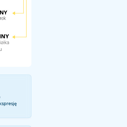
e
spresję