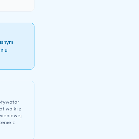
łasnym
niu
otywator
at walki z
wieniowej
zenie z