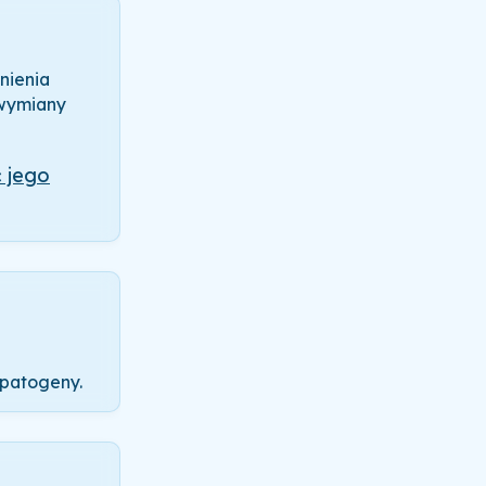
nienia
 wymiany
ć jego
 patogeny.