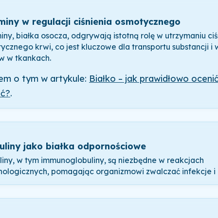
miny w regulacji ciśnienia osmotycznego
iny, białka osocza, odgrywają istotną rolę w utrzymaniu ciś
ycznego krwi, co jest kluczowe dla transportu substancji i
w w tkankach.
łem o tym w artykule:
Białko – jak prawidłowo oceni
ść?
.
uliny jako białka odpornościowe
liny, w tym immunoglobuliny, są niezbędne w reakcjach
ologicznych, pomagając organizmowi zwalczać infekcje i