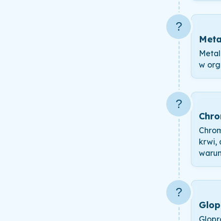
?
Meta
Metalo
w org
?
Chro
Chrom
krwi,
warun
?
Glop
Glopr