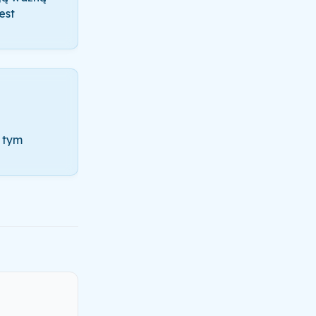
est
 tym