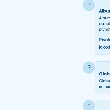
?
Albu
Album
osmot
płynó
Pisa
jako
?
Glob
Globu
immun
?