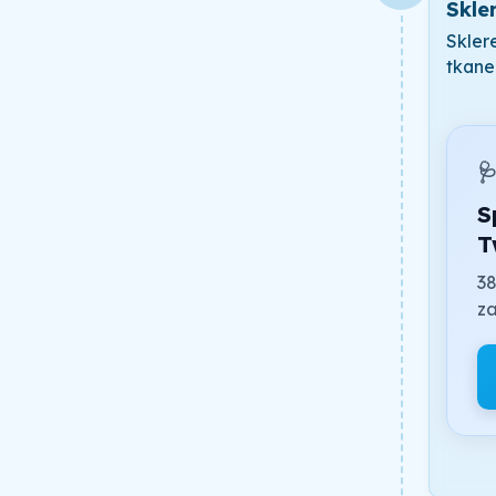
Skle
Sklere
tkane

S
T
38
za