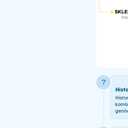
?
Hist
Histo
komór
genów