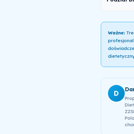
Ważne:
Tre
profesjonal
doświadcze
dietetyczny
Da
D
Pro
Diet
ZZSK
Pola
cho