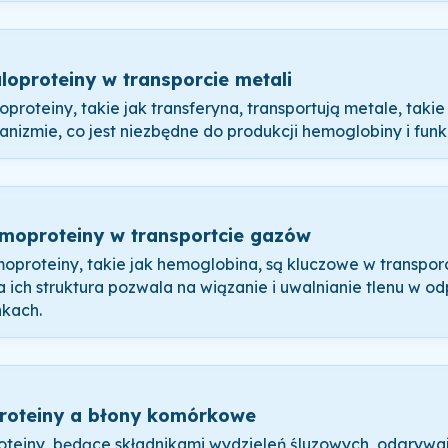
loproteiny w transporcie metali
proteiny, takie jak transferyna, transportują metale, takie 
anizmie, co jest niezbędne do produkcji hemoglobiny i fun
moproteiny w transportcie gazów
oproteiny, takie jak hemoglobina, są kluczowe w transpor
 a ich struktura pozwala na wiązanie i uwalnianie tlenu w 
kach.
roteiny a błony komórkowe
oteiny, będące składnikami wydzieleń śluzowych, odgryw