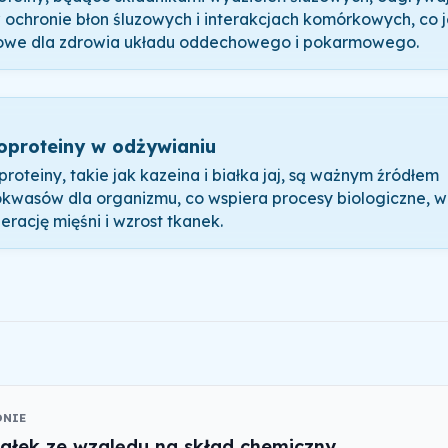
w ochronie błon śluzowych i interakcjach komórkowych, co j
owe dla zdrowia układu oddechowego i pokarmowego.
oproteiny w odżywianiu
proteiny, takie jak kazeina i białka jaj, są ważnym źródłem
kwasów dla organizmu, co wspiera procesy biologiczne, w
erację mięśni i wzrost tkanek.
ONIE
iałek ze względu na skład chemiczny