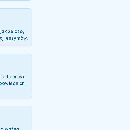
jak żelazo,
kcji enzymów.
cie tlenu we
odpowiednich
ają ważną