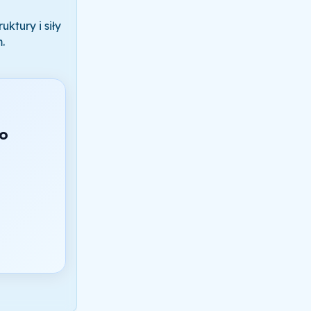
ktury i siły
.
do