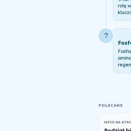
rolę 
klucz
?
Fosf
Fosfo
amino
regen
POLECANE
WPIS NA STR
Podział b