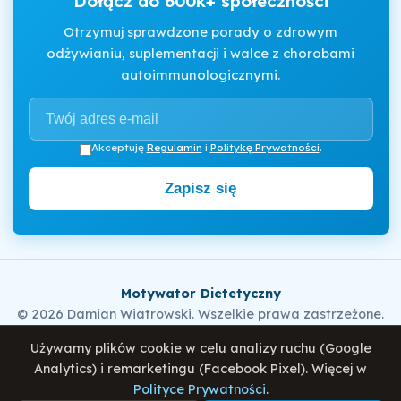
Dołącz do 600k+ społeczności
Otrzymuj sprawdzone porady o zdrowym
odżywianiu, suplementacji i walce z chorobami
autoimmunologicznymi.
Akceptuję
Regulamin
i
Politykę Prywatności
.
Zapisz się
Motywator Dietetyczny
© 2026 Damian Wiatrowski. Wszelkie prawa zastrzeżone.
Używamy plików cookie w celu analizy ruchu (Google
Analytics) i remarketingu (Facebook Pixel). Więcej w
Polityka Prywatności
Regulamin
O mnie
Blog
Polityce Prywatności
.
Co jeść a czego unikać podczas SIBO - Leczenie,