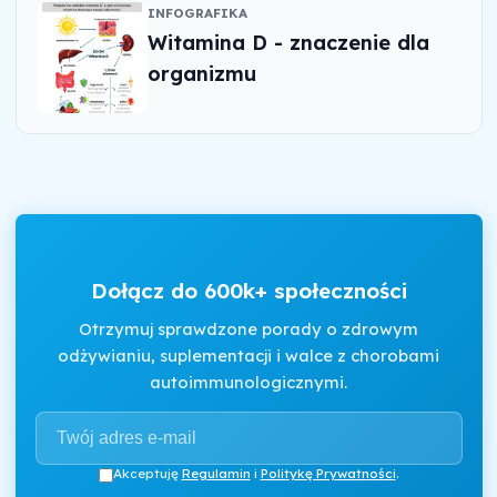
INFOGRAFIKA
Witamina D - znaczenie dla
organizmu
Dołącz do 600k+ społeczności
Otrzymuj sprawdzone porady o zdrowym
odżywianiu, suplementacji i walce z chorobami
autoimmunologicznymi.
Akceptuję
Regulamin
i
Politykę Prywatności
.