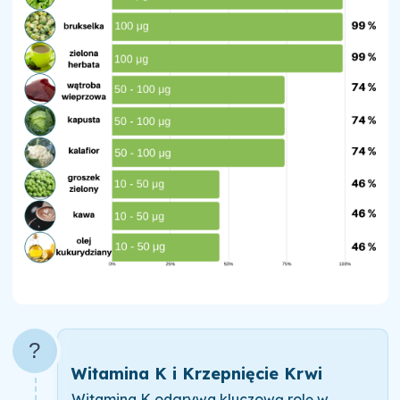
?
Witamina K i Krzepnięcie Krwi
Witamina K odgrywa kluczową rolę w