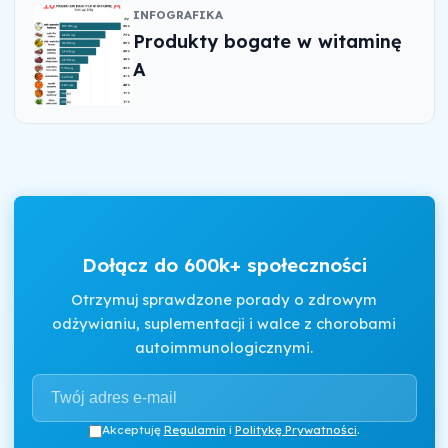
INFOGRAFIKA
Produkty bogate w witaminę
A
Dołącz do 600k+ społeczności
Otrzymuj sprawdzone porady o zdrowym
odżywianiu, suplementacji i walce z chorobami
autoimmunologicznymi.
Akceptuję
Regulamin
i
Politykę Prywatności
.