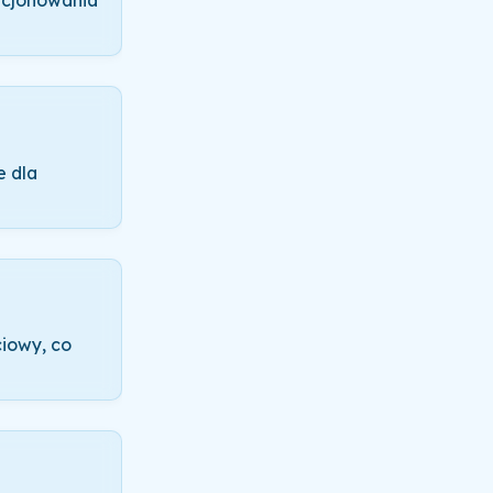
dycjonowania
e dla
iowy, co