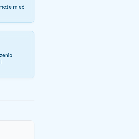
 może mieć
zenia
i