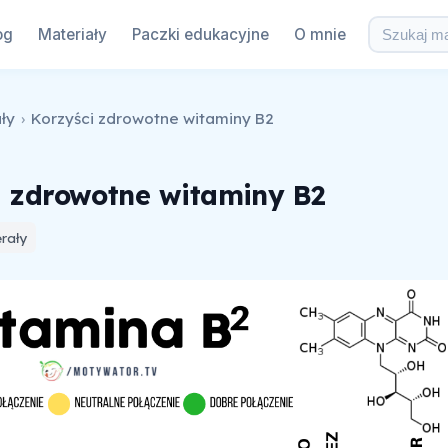
og
Materiały
Paczki edukacyjne
O mnie
ły
›
Korzyści zdrowotne witaminy B2
i zdrowotne witaminy B2
rały