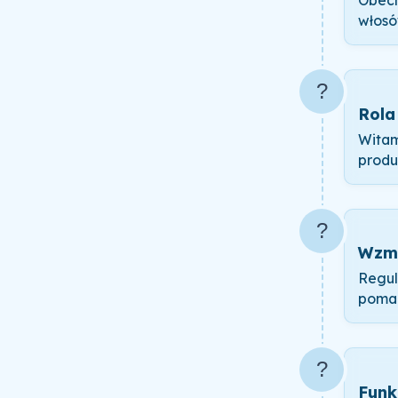
Obecn
włosó
?️
Rola
Witam
produ
?
Wzma
Regul
pomag
?
Funk