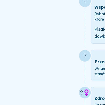
?️
Wspa
Rybof
które
Pisał
dawk
?
Prze
Witam
stanó
?‍♀️
Zdro