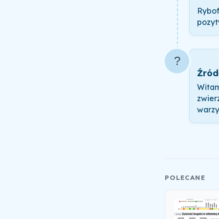
Rybof
pozyt
?
Źród
Witam
zwier
warzy
POLECANE