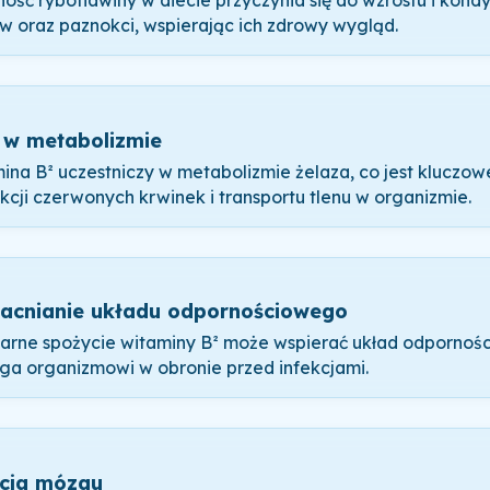
ość ryboflawiny w diecie przyczynia się do wzrostu i kon
w oraz paznokci, wspierając ich zdrowy wygląd.
 w metabolizmie
ina B² uczestniczy w metabolizmie żelaza, co jest kluczow
kcji czerwonych krwinek i transportu tlenu w organizmie.
cnianie układu odpornościowego
arne spożycie witaminy B² może wspierać układ odpornośc
a organizmowi w obronie przed infekcjami.
cja mózgu