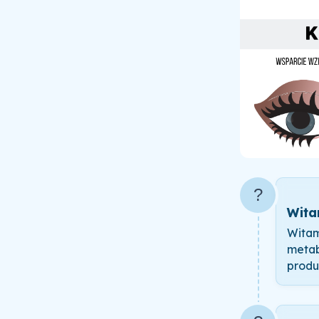
?
Wita
Witam
metab
produ