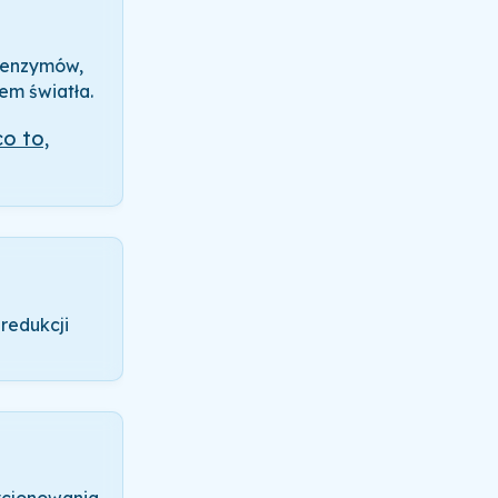
 enzymów,
em światła.
co to,
redukcji