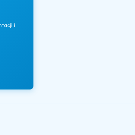
acji i