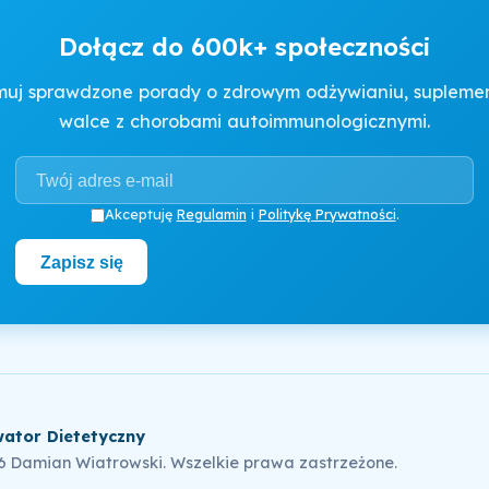
Dołącz do 600k+ społeczności
muj sprawdzone porady o zdrowym odżywianiu, suplement
walce z chorobami autoimmunologicznymi.
Akceptuję
Regulamin
i
Politykę Prywatności
.
Zapisz się
ator Dietetyczny
6 Damian Wiatrowski. Wszelkie prawa zastrzeżone.