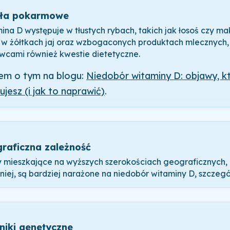
ła pokarmowe
ina D występuje w tłustych rybach, takich jak łosoś czy ma
 w żółtkach jaj oraz wzbogaconych produktach mlecznych, c
wcami również kwestie dietetyczne.
łem o tym na blogu:
Niedobór witaminy D: objawy, k
ujesz (i jak to naprawić)
.
raficzna zależność
 mieszkające na wyższych szerokościach geograficznych, 
mniej, są bardziej narażone na niedobór witaminy D, szczegó
niki genetyczne