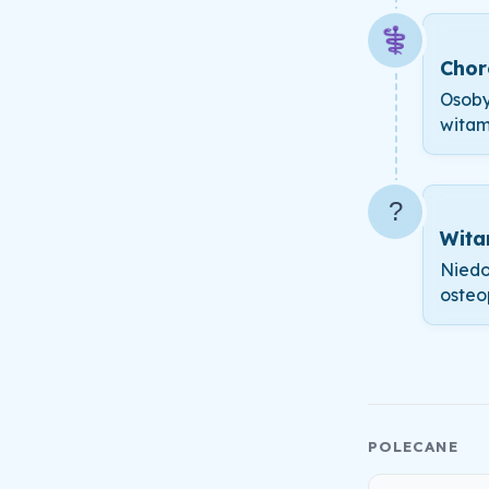
⚕️
Chor
Osoby
witam
?
Wita
Niedo
osteo
POLECANE