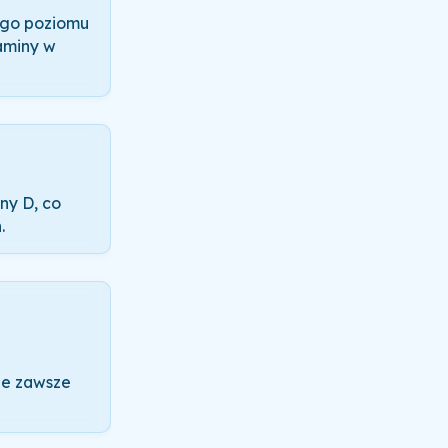
ego poziomu
taminy w
ny D, co
.
le zawsze