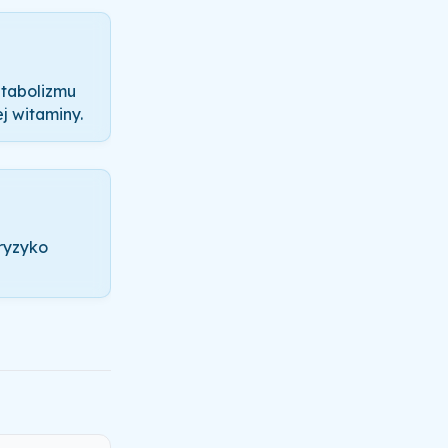
etabolizmu
j witaminy.
 ryzyko