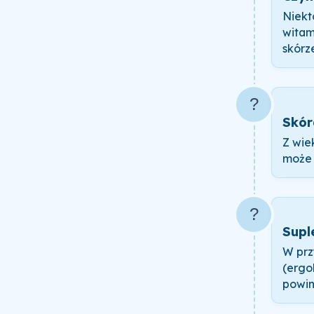
Niekt
witam
skórz
?
Skór
Z wie
może 
?
Supl
W prz
(ergo
powin