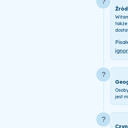
?
Źród
Witam
także
dosta
Pisa
ignor
?️
Geog
Osoby
jest 
?
Czyn