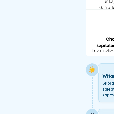
☀️
Wita
Skóra
zaled
zapew