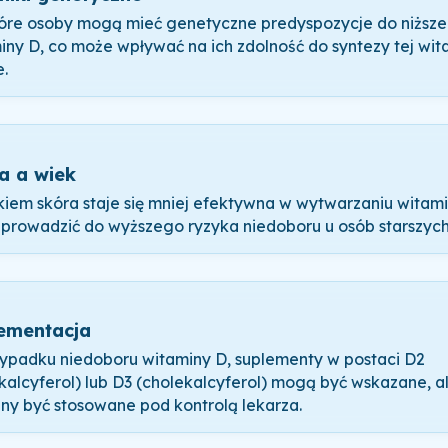
óre osoby mogą mieć genetyczne predyspozycje do niższ
iny D, co może wpływać na ich zdolność do syntezy tej wi
e.
a a wiek
kiem skóra staje się mniej efektywna w wytwarzaniu witami
prowadzić do wyższego ryzyka niedoboru u osób starszych
ementacja
ypadku niedoboru witaminy D, suplementy w postaci D2
kalcyferol) lub D3 (cholekalcyferol) mogą być wskazane, a
ny być stosowane pod kontrolą lekarza.