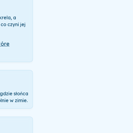
krela, a
o czyni jej
tóre
gdzie słońca
lnie w zimie.