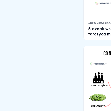
INFOGRAFIKA
6 oznak ws
tarczyca mo
powinna. 6