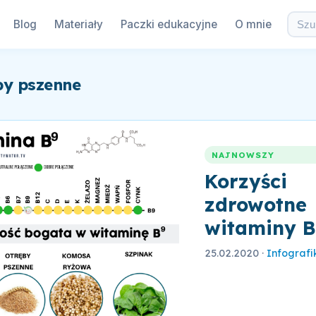
Blog
Materiały
Paczki edukacyjne
O mnie
by pszenne
NAJNOWSZY
Korzyści
zdrowotne
witaminy 
25.02.2020
·
Infografi