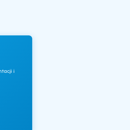
acji i