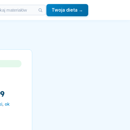
Twoja dieta →
B9
ki
,
ok