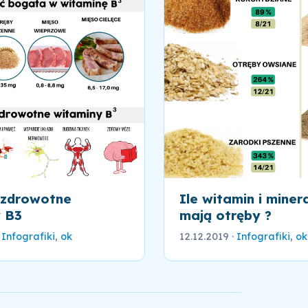
 zdrowotne
Ile witamin i mine
 B3
mają otręby ?
·
Infografiki
,
ok
12.12.2019
·
Infografiki
,
ok