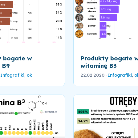
y bogate w
Produkty bogate 
 B9
witaminę B3
·
Infografiki
,
ok
22.02.2020
·
Infografiki
,
o