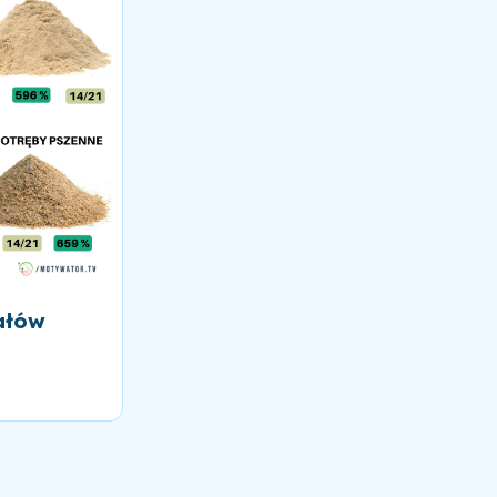
rałów