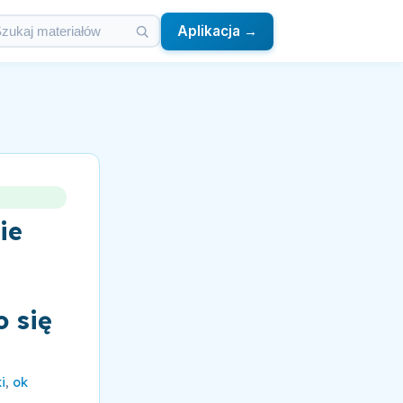
Aplikacja →
ie
m
o się
i
,
ok