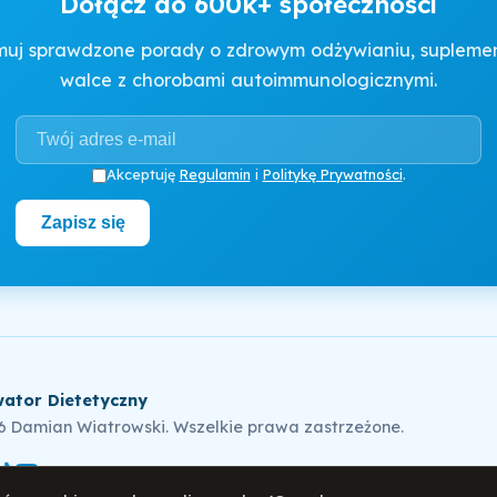
Dołącz do 600k+ społeczności
muj sprawdzone porady o zdrowym odżywianiu, suplement
walce z chorobami autoimmunologicznymi.
Akceptuję
Regulamin
i
Politykę Prywatności
.
Zapisz się
ator Dietetyczny
6 Damian Wiatrowski. Wszelkie prawa zastrzeżone.