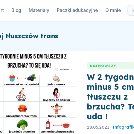
rt
Blog
Materiały
Paczki edukacyjne
O mnie
aj tłuszczów trans
NAJNOWSZY
W 2 tygodn
minus 5 c
tłuszczu z
brzucha? T
uda !
28.05.2021
·
Infografik