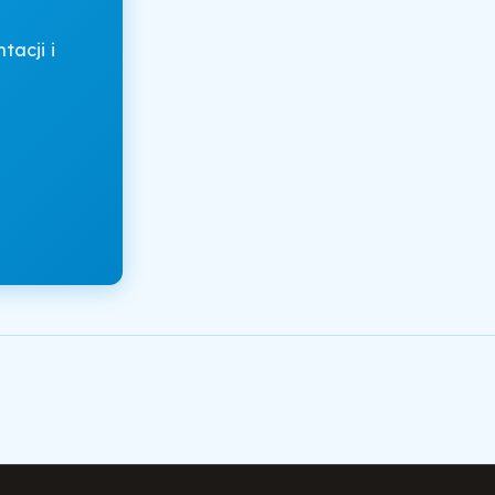
acji i