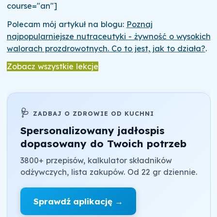
course="an"]
Polecam mój artykuł na blogu:
Poznaj
najpopularniejsze nutraceutyki - żywność o wysokich
walorach prozdrowotnych. Co to jest, jak to działa?
.
Zobacz wszystkie lekcje
🩺
ZADBAJ O ZDROWIE OD KUCHNI
Spersonalizowany jadłospis
dopasowany do Twoich potrzeb
3800+ przepisów, kalkulator składników
odżywczych, lista zakupów. Od 22 gr dziennie.
Sprawdź aplikację →