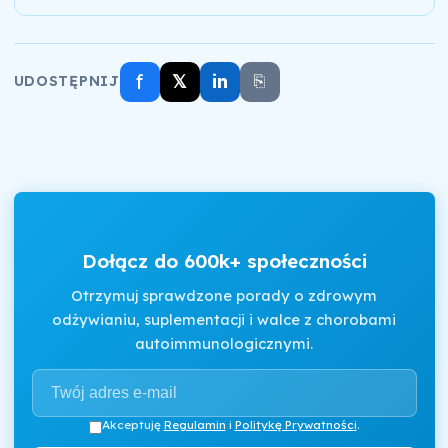
f
𝕏
in
⎘
UDOSTĘPNIJ
Dołącz do 600k+ społeczności
Otrzymuj sprawdzone porady o zdrowym
odżywianiu, suplementacji i walce z chorobami
autoimmunologicznymi.
Akceptuję
Regulamin
i
Politykę Prywatności
.