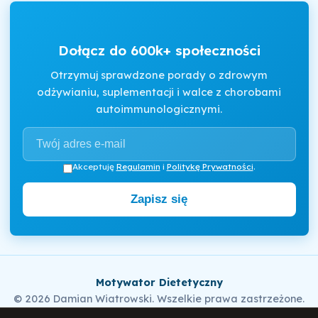
Dołącz do 600k+ społeczności
Otrzymuj sprawdzone porady o zdrowym
odżywianiu, suplementacji i walce z chorobami
autoimmunologicznymi.
Akceptuję
Regulamin
i
Politykę Prywatności
.
Zapisz się
Motywator Dietetyczny
© 2026 Damian Wiatrowski. Wszelkie prawa zastrzeżone.