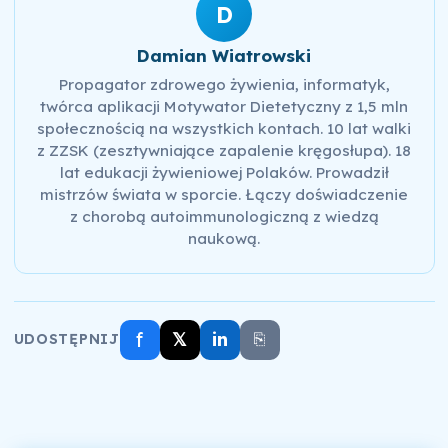
D
Damian Wiatrowski
Propagator zdrowego żywienia, informatyk,
twórca aplikacji Motywator Dietetyczny z 1,5 mln
społecznością na wszystkich kontach. 10 lat walki
z ZZSK (zesztywniające zapalenie kręgosłupa). 18
lat edukacji żywieniowej Polaków. Prowadził
mistrzów świata w sporcie. Łączy doświadczenie
z chorobą autoimmunologiczną z wiedzą
naukową.
f
𝕏
in
⎘
UDOSTĘPNIJ