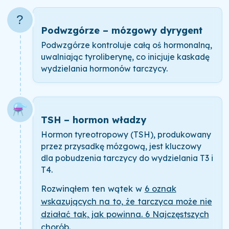
?
Podwzgórze – mózgowy dyrygent
Podwzgórze kontroluje całą oś hormonalną,
uwalniając tyroliberynę, co inicjuje kaskadę
wydzielania hormonów tarczycy.
⚗️
TSH – hormon władzy
Hormon tyreotropowy (TSH), produkowany
przez przysadkę mózgową, jest kluczowy
dla pobudzenia tarczycy do wydzielania T3 i
T4.
Rozwinąłem ten wątek w
6 oznak
wskazujących na to, że tarczyca może nie
działać tak, jak powinna. 6 Najczęstszych
chorób
.